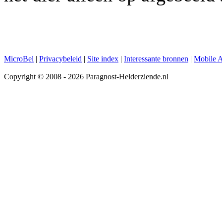
MicroBel
|
Privacybeleid
|
Site index
|
Interessante bronnen
|
Mobile 
Copyright © 2008 - 2026 Paragnost-Helderziende.nl