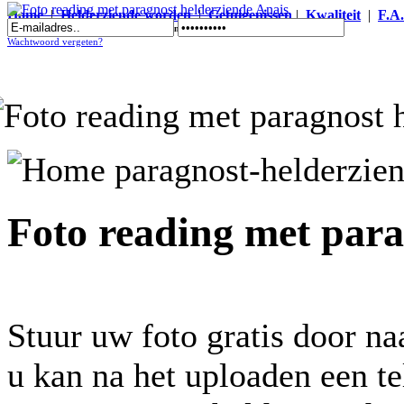
Home
|
Helderziende worden
|
Getuigenissen
|
Kwaliteit
|
F.A
Foto reading met paragnost helderziende Anais
Wachtwoord vergeten?
Foto reading met para
Stuur uw foto gratis door na
u kan na het uploaden een t