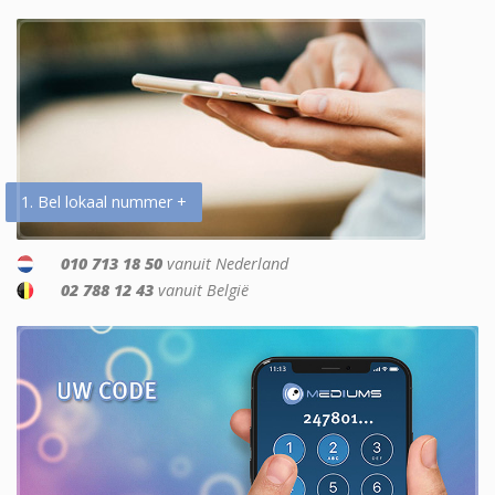
1. Bel lokaal nummer +
010 713 18 50
vanuit Nederland
02 788 12 43
vanuit België